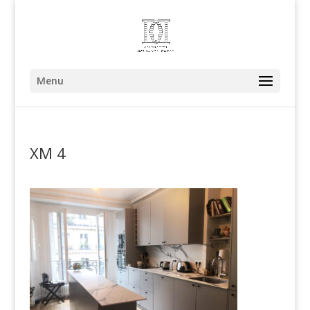
Menu
XM 4